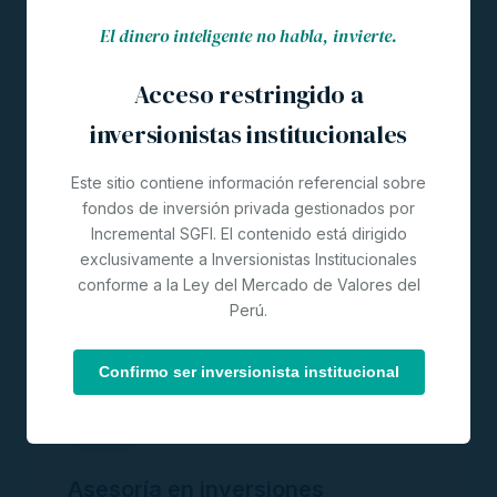
El dinero inteligente no habla, invierte.
Acceso restringido a
SERVICIOS ESPECIALIZADOS
COMPLEMENTARIOS
inversionistas institucionales
Más allá de los fondos.
Este sitio contiene información referencial sobre
fondos de inversión privada gestionados por
Acompañamiento a la medida para personas,
Incremental SGFI. El contenido está dirigido
familias y empresas que buscan decidir con
exclusivamente a Inversionistas Institucionales
criterio y ordenar su patrimonio.
conforme a la Ley del Mercado de Valores del
Perú.
Confirmo ser inversionista institucional
📈
Asesoría en inversiones