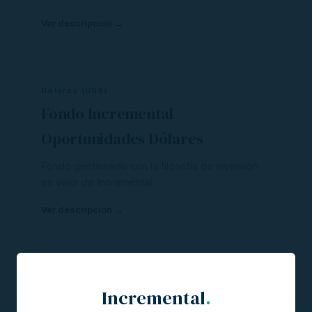
Ver descripción →
Dólares (US$)
Fondo Incremental
Oportunidades Dólares
Fondo gestionado con la filosofía de inversión
en valor de Incremental.
Ver descripción →
Incremental
.