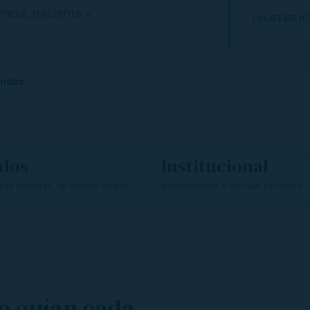
inada, paciente y
INCREMENT
ondos
dos
Institucional
gias distintas, un mismo criterio
Inversionistas a los que servimos
e guían cada