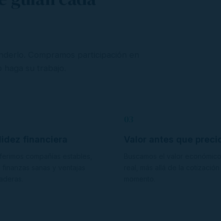
derlo. Compramos participación en
 haga su trabajo.
03
lidez financiera
Valor antes que preci
ferimos compañías estables,
Buscamos el valor económic
 finanzas sanas y ventajas
real, más allá de la cotización
aderas.
momento.