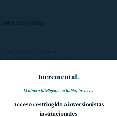
s, un mismo
información de desempeño se
inversionistas, a través del portal.
Incremental
.
Dólares (US$)
El dinero inteligente no habla, invierte.
Fondo Incremental
Acceso restringido a inversionistas
Incrementa tu patrimonio e
institucionales
Ver descripción →