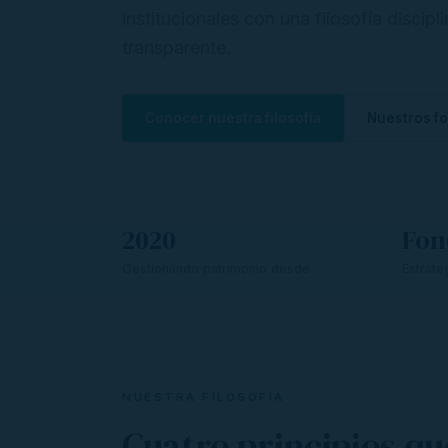
institucionales con una filosofía discipl
transparente.
Conocer nuestra filosofía
Nuestros f
2020
Fon
Gestionando patrimonio desde
Estrate
NUESTRA FILOSOFÍA
Cuatro principios qu