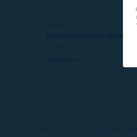
Soles (S/)
Fondo Incremental Dividendo
Incrementa tu patrimonio soles y te paga d
Ver descripción →
SERVICIOS ESPECIALIZADOS COMPLEME