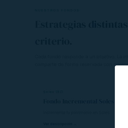
NUESTROS FONDOS
Estrategias distinta
criterio.
Cada fondo responde a un objetivo. La 
comparte de forma reservada con nuestros 
Soles (S/)
Fondo Incremental Soles
Incrementa tu patrimonio en Soles
Ver descripción →