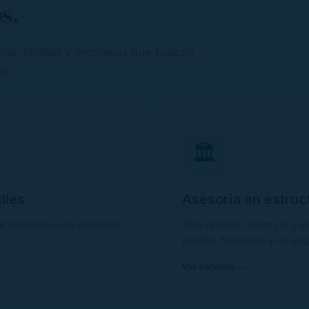
s.
as, familias y empresas que buscan
io.
🏛️
iles
Asesoría en estruc
r decisiones de inversión
Para ordenar, proteger y es
jurídica, financiera y de lar
Ver servicio →